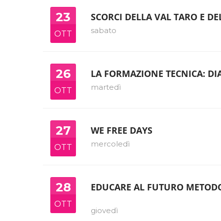
23
SCORCI DELLA VAL TARO E DE
sabato
OTT
26
LA FORMAZIONE TECNICA: DI
martedì
OTT
27
WE FREE DAYS
mercoledì
OTT
28
EDUCARE AL FUTURO METODO
OTT
giovedì