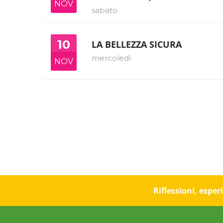
NOV
sabato
10
LA BELLEZZA SICURA
mercoledì
NOV
Riflessioni, espe