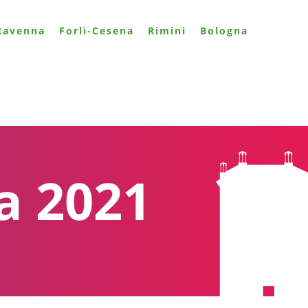
Ravenna
Forlì-Cesena
Rimini
Bologna
 2021