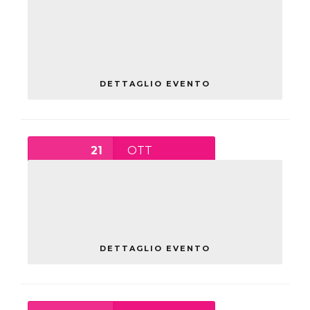
MECCATRONICA: DALLA
TRADIZIONE AL FUTURO
DIGITALE
giovedì
DETTAGLIO EVENTO
21
OTT
14:00
-
18:00
INNOVAZIONE SOSTENIBILE E
RISPARMIO ENERGETICO
giovedì
DETTAGLIO EVENTO