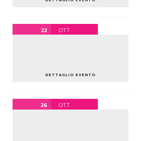
DETTAGLIO EVENTO
22
OTT
16:45
-
18:00
ATELIER DI MECCANICA E
ATELIER DELLE SCIENZE
venerdì ,
Spazio Culturale Orologio
DETTAGLIO EVENTO
26
OTT
10:00
-
0:00
DIGITAL AUTOMATION LAB –
LA TECNOLOGIA
ALL’AVANGUARDIA APPLICATA