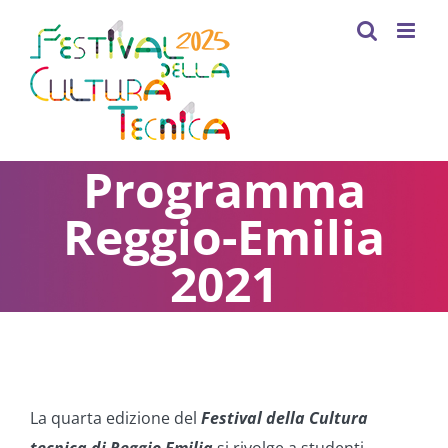
Skip
to
content
Programma
Reggio-Emilia
2021
La quarta edizione del
Festival della Cultura