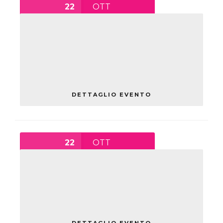
22
OTT
9:00
-
10:00
COSTITUZIONE: UNA BUSSOLA
PER ORIENTARSI NELLA
COMPLESSITÀ
venerdì ,
Istituto Superiore
Scaruffi/Levi/Tricolore
DETTAGLIO EVENTO
22
OTT
11:00
-
0:30
CORSO DI ALFABETIZZAZIONE
SMARTPHONE – BASE – PANE E
INTERNET
venerdì