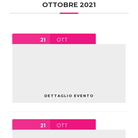
OTTOBRE 2021
21
OTT
ROBOLAB: LA ROBOTICA
EDUCATIVA A SUPPORTO
DELL’APPRENDIMENTO DELLE
STEAM
giovedì ,
Robo Lab (Laboratorio
Territoriale per l’Occupabilità)
DETTAGLIO EVENTO
21
OTT
10:30
-
22:45