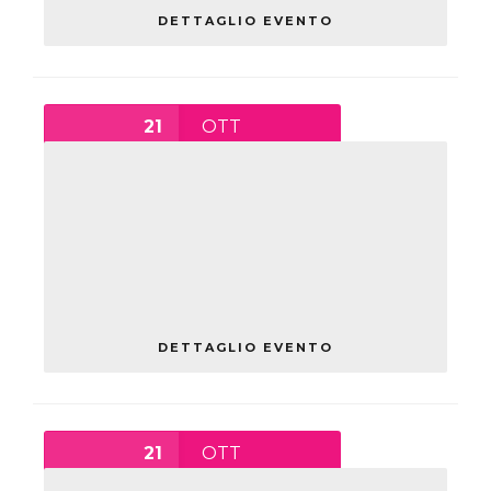
DETTAGLIO EVENTO
21
OTT
15:00
-
17:00
PRESENTAZIONE CORSO IFTS
TECNICO PER LA
PROGETTAZIONE E SVILUPPO
DI APPLICAZIONI
INFORMATICHE
giovedì
DETTAGLIO EVENTO
21
OTT
16:45
-
18:00