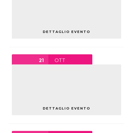
ATELIER DI INDAGINI SONORE
giovedì ,
Spazio Culturale Orologio
DETTAGLIO EVENTO
21
OTT
18:00
-
19:30
I SOCIAL NETWORK PER
PRINCIPIANTI – PANE E
INTERNET
giovedì
DETTAGLIO EVENTO