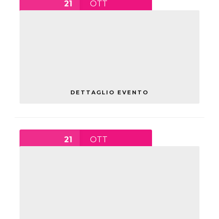
21
OTT
14:30
-
16:30
PRESENTAZIONE CORSO IFTS
TECNICO DEI PROCESSI DI
RIQUALIFICAZIONE
SOSTENIBILE BIM BASED
giovedì
DETTAGLIO EVENTO
21
OTT
15:00
-
17:00
PRESENTAZIONE CORSO IFTS
TECNICO DI DISEGNO E
PROGETTAZIONE INDUSTRIALE
– INDUSTRIAL DESIGNER
giovedì