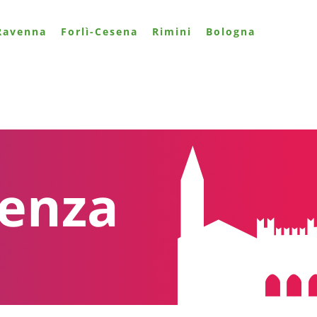
Ravenna
Forlì-Cesena
Rimini
Bologna
enza