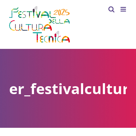
Skip
to
content
er_festivalcultur