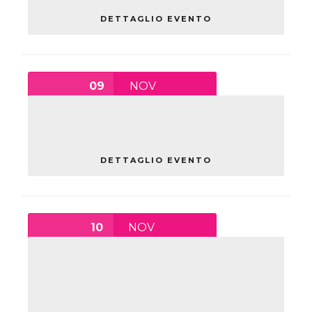
DETTAGLIO EVENTO
09
NOV
WEBINARXTE: GREEN JOBS
martedì
DETTAGLIO EVENTO
10
NOV
15:00
-
17:30
L’ASCOLTO IN PRESENZA E A
DISTANZA
mercoledì