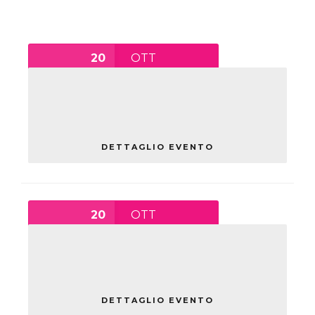
20
OTT
CERIMONIA REGIONALE DI
INAUGURAZIONE
mercoledì
DETTAGLIO EVENTO
20
OTT
15:00
-
17:30
INSEGNANTI E PANDEMÌA
mercoledì
DETTAGLIO EVENTO