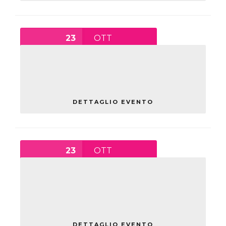
23
OTT
ADRIAN FARTADE: LEZIONE DI
SPETTACOLO
sabato
DETTAGLIO EVENTO
23
OTT
NELL’AMBITO DEL FESTIVAL
TIK TOK TECH MASSIMIANO
BUCCHI
sabato
DETTAGLIO EVENTO