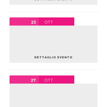
23
OTT
MASSIMIANO BUCCHI
PRESENTA IL LIBRO: “IO E
TECH”
sabato
DETTAGLIO EVENTO
27
OTT
15:00
-
17:30
GIOVANI GENERAZIONI:
PIONIERE E TRAGHETTATRICI
mercoledì