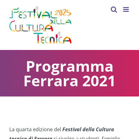
Skip
to
content
Programma
Ferrara 2021
La quarta edizione del
Festival della Cultura
tecnica di Ferrara
si rivolge a studenti, famiglie,