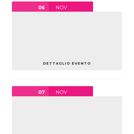
06
NOV
A TRENT’ANNI DALLA NASCITA
DELLE COOPERATIVE SOCIALI E
DALLA NASCITA DELLA
COOPERATIVA SOCIALE “IL
GERMOGLIO” A FERRARA
sabato
DETTAGLIO EVENTO
07
NOV
LE STORIE CHE IN QUESTI
TRENT’ANNI SONO PASSATE
DALLA COOPERATIVA “IL
GERMOGLIO”
domenica