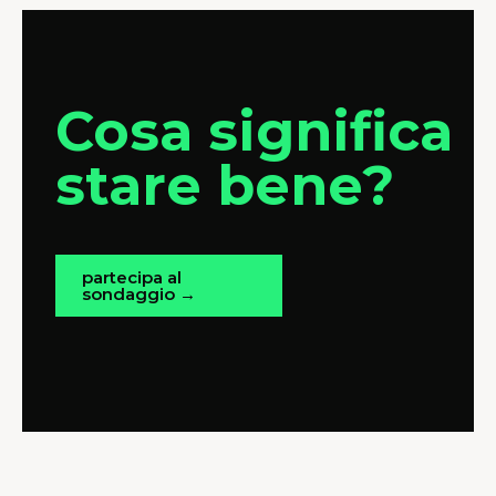
Cosa significa
stare bene?
partecipa al
sondaggio →