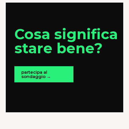
Cosa significa
stare bene?
partecipa al
sondaggio →