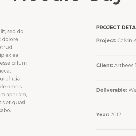
PROJECT DETA
it, sed do
t dolore
Project:
Calvin 
strud
ip ex ea
esse cillum
Client:
Artbees 
aecat
i officia
nde omnis
Deliverable:
We
em aperiam,
is et quasi
cabo.
Year:
2017