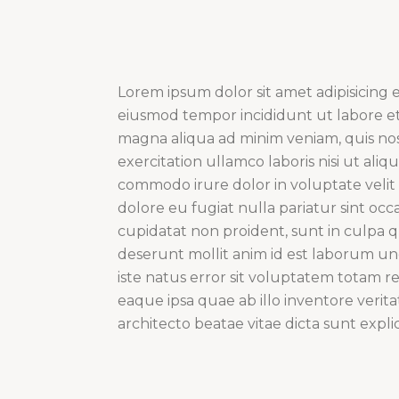
Lorem ipsum dolor sit amet adipisicing el
eiusmod tempor incididunt ut labore e
magna aliqua ad minim veniam, quis no
exercitation ullamco laboris nisi ut aliqu
commodo irure dolor in voluptate velit 
dolore eu fugiat nulla pariatur sint occ
cupidatat non proident, sunt in culpa qu
deserunt mollit anim id est laborum u
iste natus error sit voluptatem totam r
eaque ipsa quae ab illo inventore veritat
architecto beatae vitae dicta sunt expli