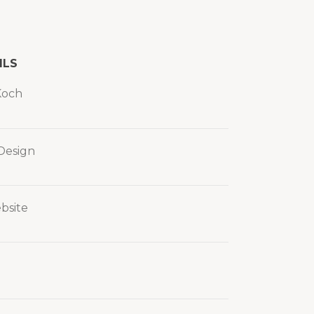
ILS
Koch
Design
bsite