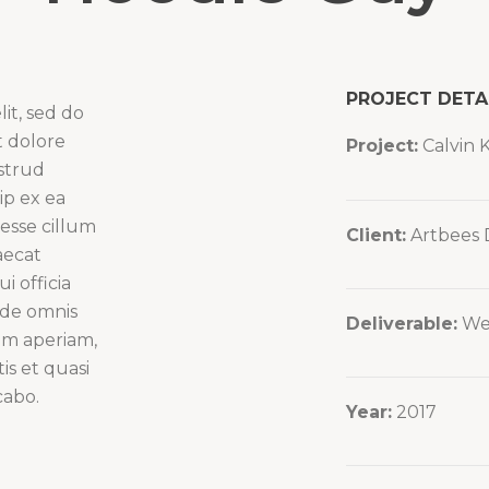
PROJECT DETA
it, sed do
t dolore
Project:
Calvin 
strud
ip ex ea
esse cillum
Client:
Artbees 
aecat
i officia
nde omnis
Deliverable:
We
em aperiam,
is et quasi
cabo.
Year:
2017