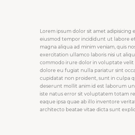
Lorem ipsum dolor sit amet adipisicing el
eiusmod tempor incididunt ut labore e
magna aliqua ad minim veniam, quis no
exercitation ullamco laboris nisi ut aliqu
commodo irure dolor in voluptate velit 
dolore eu fugiat nulla pariatur sint occ
cupidatat non proident, sunt in culpa qu
deserunt mollit anim id est laborum u
iste natus error sit voluptatem totam r
eaque ipsa quae ab illo inventore veritat
architecto beatae vitae dicta sunt expli