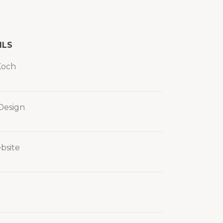
ILS
Koch
Design
bsite