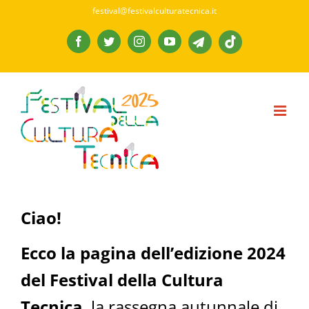
Skip
festival@festivalculturatecnica.it
to
Telegram
TikTok
Facebook
Twitter
Instagram
YouTube
content
Ciao!
Ecco la pagina dell’edizione 2024
del Festival della Cultura
Tecnica
, la rassegna autunnale di