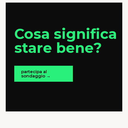
Cosa significa
stare bene?
partecipa al
sondaggio →